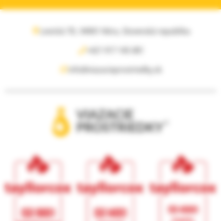
Levická 7D, 94901 Nitra, Slovenská republika
+421 917 145 081
info@viazacieprostriedky.sk