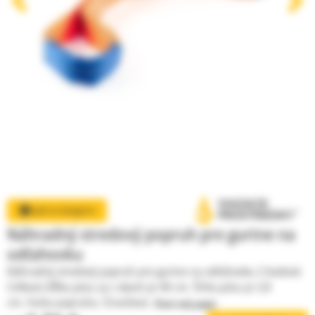
Gurtne, upínacie popruhy a pásy
Textilné úväzky, viazaky kombinované
Reťazové úväzky na mieru Certifikované
Zobraziť všetky kategórie
Späť na kategórie
Náhradný stredový popruh pre gurtne na
odťahovku
Náhradný stredový popruh pre gurtne na odťahovku 2 bodové.
Celková dĺžka pásu aj s okami je 40 cm. Šírka pásu je 3,8
cm. Farba popruhu: Oranžová.
Čítať celý popis