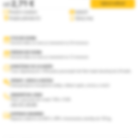
2,71 €
od
Vybrať veľkosť
Poslať e-mailom
Vytlačiť
Krajina pôvodu EU
Vývoj ceny
FYZICKÁ OSOBA
Záručná doba na tovar je stanovená na 24 mesiacov
PRÁVNICKÁ OSOBA
Záručná doba na tovar je stanovená na 12 mesiacov
DORUČENIE DO 24 HODÍN
Tovar objednaný do 13:00 počas pracovných dní Vám bude doručený do 24 hodín.
OPRAVY, SERVIS A REVÍZIE
Zabezpečujeme kompletné služby v oblasti opráv, servisu a revízií.
ZAKAZNÍCKA LINKA
Volať v pracovné dni medzi 7:00 a 15:00.
+421 917 145 081
DOPRAVA ZADARMO
Doprava zadarmo od 200 € s DPH s hmotnosťou zásielky do 150 kg.