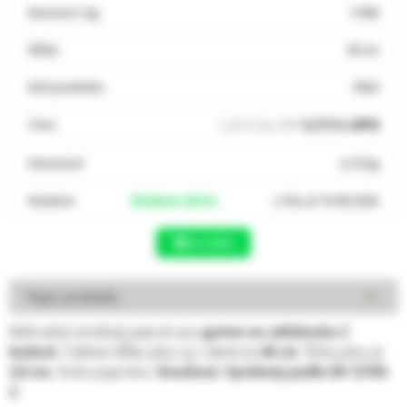
Nosnosť v kg
3 000
Dĺžka
40 cm
Kód produktu
9564
Cena
2,20 € bez DPH
2,71 € s DPH
Hmotnosť
0,10 kg
Dodanie
Skladom 244 ks
u Vás už 10.08.2026
Do košíka
Popis produktu
Náhradný stredový popruh pre
gurtne na odťahovku 2
bodové
. Celková dĺžka pásu aj s okami je
40 cm
. Šírka pásu je
3,8 cm.
Farba popruhu:
Oranžová. Vyrobený podľa EN 12195-
2.