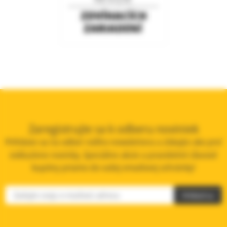
Zaregistrujte sa k odberu noviniek
Prihláste sa na odber nášho newslettera a získajte ako prví
exkluzívne novinky, špeciálne akcie a pravidelné zľavové
kupóny priamo do vašej emailovej schránky!
Prihlásiť sa