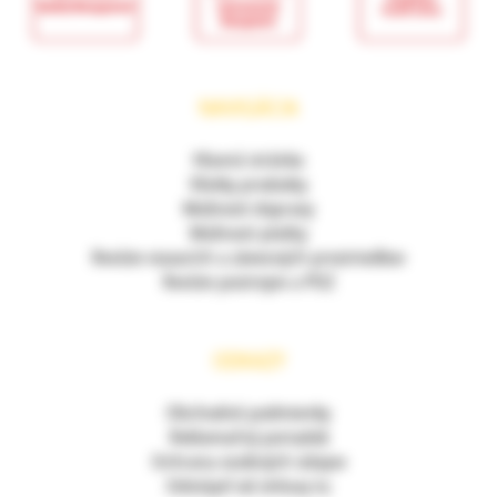
NAVIGÁCIA
Hlavná stránka
Všetky produkty
Možnosti dopravy
Možnosti platby
Revízie viazacích a závesných prostriedkov
Revízie postrojov a POZ
ODKAZY
Obchodné podmienky
Reklamačný poriadok
Ochrana osobných údajov
Odstúpiť od zmluvy tu