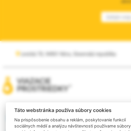
akci
Levická 7D, 94901 Nitra, Slovenská republika
Táto webstránka používa súbory cookies
Na prispôsobenie obsahu a reklám, poskytovanie funkcií
sociálnych médií a analýzu návštevnosti používame súbory