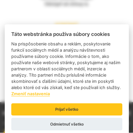
Odstúpiť od zmluvy tu
KONTAKT
Táto webstránka používa súbory cookies
BOZP Danny Agency s.r.o.
Na prispôsobenie obsahu a reklám, poskytovanie
Levická 7D, 94901 Nitra
funkcií sociálnych médií a analýzu návštevnosti
používame súbory cookie. Informácie o tom, ako
Slovenská republika
používate naše webové stránky, poskytujeme aj našim
IČO: 46409947
partnerom v oblasti sociálnych médií, inzercie a
analýzy. Títo partneri môžu príslušné informácie
DIČ: 2023369788
skombinovať s ďalšími údajmi, ktoré ste im poskytli
IČ DPH: SK2023369788
alebo ktoré od vás získali, keď ste používali ich služby.
Zmeniť nastavenia
Prijať všetko
© 2017-2026 Viazacieprostriedky.sk - Široký certifikovaný tovar s dodaním do 48 hodín
Odmietnuť všetko