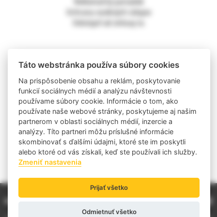
Reklamačný poriadok
Ochrana osobných údajov
Odstúpiť od zmluvy tu
KONTAKT
Táto webstránka používa súbory cookies
Na prispôsobenie obsahu a reklám, poskytovanie
BOZP Danny Agency s.r.o.
funkcií sociálnych médií a analýzu návštevnosti
Levická 7D, 94901 Nitra
používame súbory cookie. Informácie o tom, ako
používate naše webové stránky, poskytujeme aj našim
Slovenská republika
partnerom v oblasti sociálnych médií, inzercie a
IČO: 46409947
analýzy. Títo partneri môžu príslušné informácie
skombinovať s ďalšími údajmi, ktoré ste im poskytli
DIČ: 2023369788
alebo ktoré od vás získali, keď ste používali ich služby.
IČ DPH: SK2023369788
Zmeniť nastavenia
Prijať všetko
Odmietnuť všetko