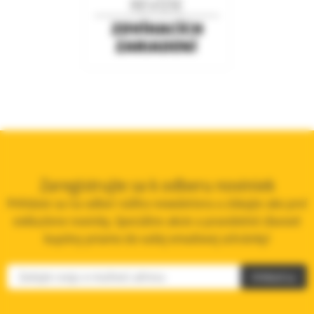
Zaregistrujte sa k odberu noviniek
Prihláste sa na odber nášho newslettera a získajte ako prví
exkluzívne novinky, špeciálne akcie a pravidelné zľavové
kupóny priamo do vašej emailovej schránky!
Prihlásiť sa