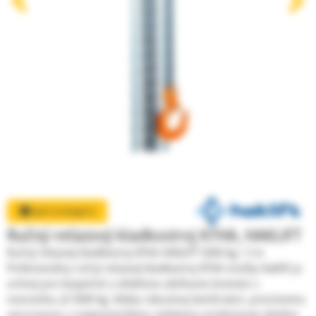
Gurtne, upínacie popruhy a pásy
Textilné úväzky, viazaky kombinované
Reťazové úväzky na mieru Certifikované
Zobraziť všetky kategórie
Späť na kategórie
Ručný reťazový kladkostroj KTHA, HAKLIFT
Ručný reťazový kladkostroj KTHA HAKLIFT 5000 kg / 3 m
Profesionálny ručný reťazový kladkostroj KTHA značky Haklift je
určený pre bezpečné a efektívne zdvíhanie bremien s
nosnosťou až 5000 kg. Vďaka robustnej konštrukcii, precíznemu
spracovaniu a ergonomickému ovládaniu predstavuje ideálne