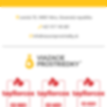
Levická 7D, 94901 Nitra, Slovenská republika
+421 917 145 081
info@viazacieprostriedky.sk