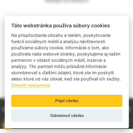
KONTAKT
Táto webstránka používa súbory cookies
Na prispôsobenie obsahu a reklám, poskytovanie
BOZP Danny Agency s.r.o.
funkcií sociálnych médií a analýzu návštevnosti
Levická 7D, 94901 Nitra
používame súbory cookie. Informácie o tom, ako
používate naše webové stránky, poskytujeme aj našim
Slovenská republika
partnerom v oblasti sociálnych médií, inzercie a
IČO: 46409947
analýzy. Títo partneri môžu príslušné informácie
skombinovať s ďalšími údajmi, ktoré ste im poskytli
DIČ: 2023369788
alebo ktoré od vás získali, keď ste používali ich služby.
IČ DPH: SK2023369788
Zmeniť nastavenia
Prijať všetko
Odmietnuť všetko
© 2017-2026 Viazacieprostriedky.sk - Široký certifikovaný tovar s dodaním do 48 hodín