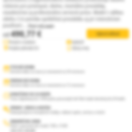
riešenie pre priemysel, dielne, montážne prevádzky,
stavebníctvo aj profesionálne servisné práce. Model s výškou
zdvihu 3 m ponúka spoľahlivú prevádzku aj pri intenzívnom
používaní....
Čítať celý popis
490,77 €
od
Vybrať veľkosť
Poslať e-mailom
Vytlačiť
Krajina pôvodu EU
Vývoj ceny
FYZICKÁ OSOBA
Záručná doba na tovar je stanovená na 24 mesiacov
PRÁVNICKÁ OSOBA
Záručná doba na tovar je stanovená na 12 mesiacov
DORUČENIE DO 24 HODÍN
Tovar objednaný do 13:00 počas pracovných dní Vám bude doručený do 24 hodín.
OPRAVY, SERVIS A REVÍZIE
Zabezpečujeme kompletné služby v oblasti opráv, servisu a revízií.
ZAKAZNÍCKA LINKA
Volať v pracovné dni medzi 7:00 a 15:00.
+421 917 145 081