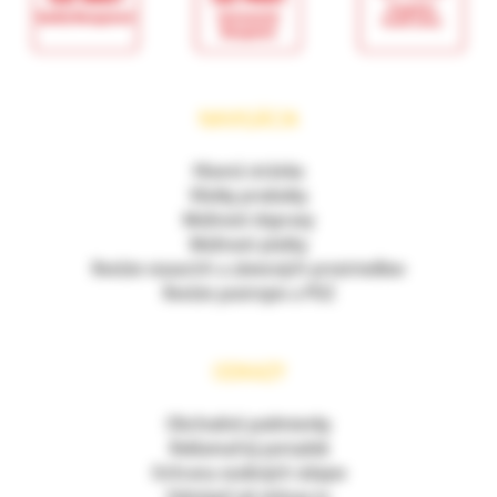
NAVIGÁCIA
Hlavná stránka
Všetky produkty
Možnosti dopravy
Možnosti platby
Revízie viazacích a závesných prostriedkov
Revízie postrojov a POZ
ODKAZY
Obchodné podmienky
Reklamačný poriadok
Ochrana osobných údajov
Odstúpiť od zmluvy tu