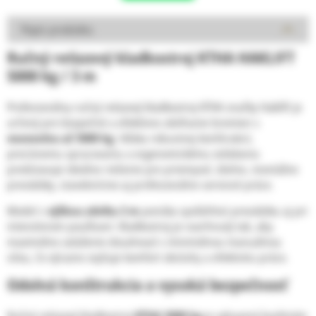
Popis produktu
Ručný reťazový kladkostroj KTHA HAKLIFT
5000 kg / 3 m
Profesionálny ručný reťazový kladkostroj KTHA značky
Haklift
je
určený pre bezpečné a efektívne zdvíhanie bremien s
nosnosťou až 5000 kg
. Vďaka robustnej konštrukcii,
precíznemu spracovaniu a ergonomickému ovládaniu
predstavuje ideálne riešenie pre priemysel, dielne, montážne
prevádzky, stavebníctvo aj profesionálne servisné práce.
Model s
výškou zdvihu 3 m
ponúka spoľahlivú prevádzku aj pri
intenzívnom používaní. Kladkostroj je navrhnutý tak, aby
maximálne zaťaženie dosahoval s minimálnou manuálnou
silou, čo výrazne zvyšuje komfort obsluhy a efektivitu práce.
Odolná konštrukcia a vysoká bezpečnosť
Ručný reťazový kladkostroj
KTHA 5000 kg
je vybavený kvalitným