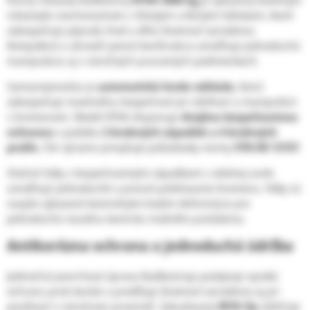
reťazovým mechanizmom s ihlovými a klznými ložiskami, ktoré
zabezpečujú plynulý chod a dlhú životnosť zariadenia.
Kompaktná a zároveň pevná konštrukcia umožňuje jednoduchú
manipuláciu aj v náročných pracovných podmienkach.
Samozrejmosťou je
automatická brzda nákladu
, ktorá
zabezpečuje maximálnu bezpečnosť pri zdvíhaní a manipulácii
s bremenami. Model KTHA disponuje
dvojitou bezpečnostnou
ochranou
v podobe
2 brzdových západiek a 4 brzdových
pružín
, čím výrazne prevyšuje požiadavky normy
STN EN 13157
.
Otočné háky s bezpečnostnými západkami z odolnej ocele
umožňujú jednoduché a presné polohovanie bremena. Háky sú
navyše vybavené kontrolnými bodmi deformácie pre
jednoduchú vizuálnu kontrolu možného preťaženia.
Antikorózna ochrana a jednoduchá údržba
Jedinečná povrchová úprava kladkostroja poskytuje vysokú
ochranu proti korózii a predlžuje životnosť zariadenia aj pri
používaní v náročnom prostredí. Zabudovaný
RFID čip
uľahčuje