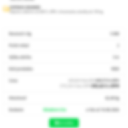
DOPRAVA ZADARMO
Doprava zadarmo od 200 € s DPH s hmotnosťou zásielky do 150 kg.
Nosnosť v kg
5 000
Počet reťazí
2
Výška zdvihu
3 m
Kód produktu
9583
Cena
399,00 € bez DPH
490,77 € s DPH
319,20 € bez DPH
392,62 € s DPH
Hmotnosť
42,40 kg
Dodanie
Skladom 6 ks
u Vás už 10.08.2026
Do košíka