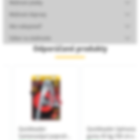
Možnosti platby
Možnosti dopravy
Ako nakupovať?
Súbor na stiahnutie
Odporúčané produkty
Quickloader
Quickloader Upínacia
Samonavíjací popruh
guma 45 kg,100 cm x 18