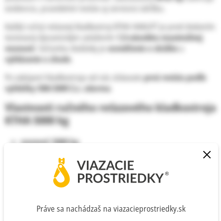
evidenciu, pravidelné revízie aj servisnú údržbu.
Každý ručný reťazový kladkostroj KTHA HAKLIFT je pred dodaním
testovaný dynamickým zaťažením
1,5-násobku maximálnej
nosnosti
. Súčasťou dodávky je
osvedčenie o skúške
a
vyhlásenie o zhode
.
Po zakúpení kladkostroja od nás získavate
prvú revíziu podľa
vyhlášky 508/2009 Z.z. zdarma
.
Vlastnosti ručného reťazového kladkostroja
KTHA 5000 kg
nosnosť: 5000 kg
výška zdvihu: 3 m
ergonomická ovládacia reťaz
kompaktná a odolná konštrukcia
automatická brzda nákladu
dvojitý bezpečnostný brzdový systém
Práve sa nachádzaš na viazacieprostriedky.sk
otočné háky s bezpečnostnými západkami