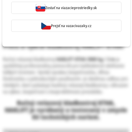
vysoká ochrana proti korózii
Zostať na viazacieprostriedky.sk
RFID čip pre jednoduchú evidenciu a servis
dostupné náhradné diely
Prejsť na vazacivazaky.cz
dĺžka ovládacej reťaze zodpovedá výške zdvihu
výroba a testovanie podľa
EU technických noriem
Prečo si vybrať kladkostroj HAKLIFT KTHA?
Ručný reťazový kladkostroj
HAKLIFT KTHA 5000 kg / 3 m
je
spoľahlivý profesionálny pomocník pre každodenné zdvíhanie
ťažkých bremien. Vyniká vysokou bezpečnosťou, dlhou
životnosťou a jednoduchým používaním. Je ideálnou voľbou pre
všetkých, ktorí požadujú kvalitný reťazový kladkostroj s dôrazom
na výkon, bezpečnosť a bezproblémovú prevádzku.
Ručný reťazový kladkostroj KTHA,
HAKLIFT
je vyrábaný a testovaný v zmysle
EU technických noriem.