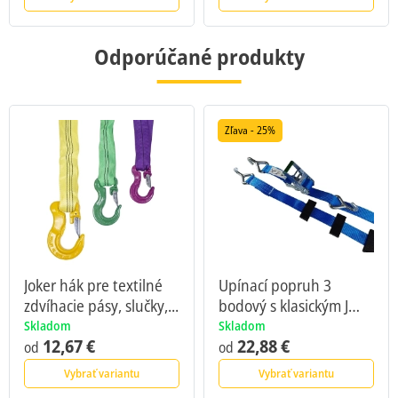
Odporúčané produkty
Zľava - 25%
Joker hák pre textilné
Upínací popruh 3
zdvíhacie pásy, slučky,...
bodový s klasickým J
hákom,...
Skladom
Skladom
12,67 €
22,88 €
od
od
Vybrať variantu
Vybrať variantu