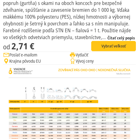
popruh (gurtňa) s okami na oboch koncoch pre bezpečné
zdvíhanie, spúšťanie a zavesenie bremien do 1 000 kg. Vďaka
mäkkému 100% polyesteru (PES), nízkej hmotnosti a výbornej
ohybnosti je šetrný k povrchom a ľahko sa s ním manipuluje.
Farebné rozlíšenie podľa STN EN – fialová = 1 t. Použitie nájde
vo všetkých odvetviach priemyslu, stavebníctve,...
Čítať celý popis
2,71 €
od
Vybrať veľkosť
Poslať e-mailom
Vytlačiť
Krajina pôvodu EU
Vývoj ceny