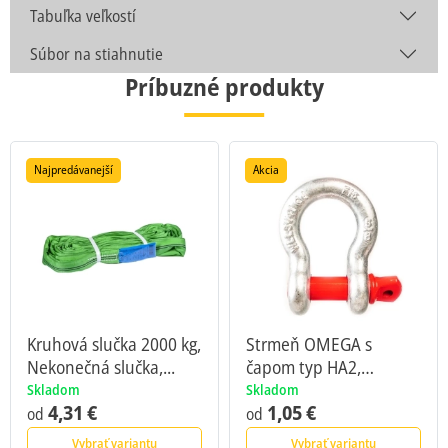
Tabuľka veľkostí
Súbor na stiahnutie
Príbuzné produkty
Najpredávanejší
Akcia
Kruhová slučka 2000 kg,
Strmeň OMEGA s
Nekonečná slučka,...
čapom typ HA2,
Vysokopevnostný,...
Skladom
Skladom
4,31 €
1,05 €
od
od
Vybrať variantu
Vybrať variantu