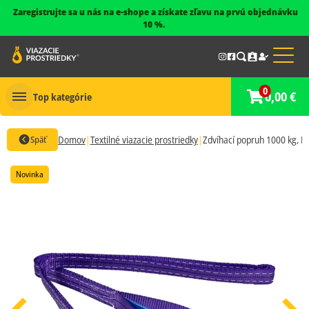
Zaregistrujte sa u nás na e-shope a získate zľavu na prvú objednávku
Top kategórie
10 %.
Reťazové komponenty a príslušenstvo G8,G10, PEWAG
Toggl
Železiarstvo
0
0,00 €
Top kategórie
Akciové produkty
Váš nákupný košík je prázdny.
Späť
Domov
Textilné viazacie prostriedky
Zdvíhací popruh 1000 kg, Dvo
Gurtne na odťahovku, kliny, siete
Novinka
Textilné viazacie prostriedky
Plastové reťaze, stĺpiky
Kotviace upínacie reťaze certifikované