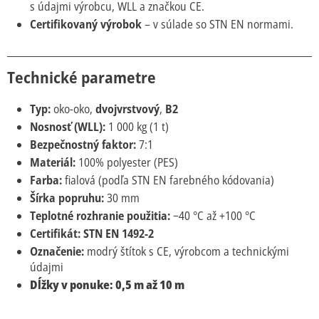
s údajmi výrobcu, WLL a značkou CE.
Certifikovaný výrobok
– v súlade so STN EN normami.
Technické parametre
Typ:
oko-oko,
dvojvrstvový
,
B2
Nosnosť (WLL):
1 000 kg (1 t)
Bezpečnostný faktor:
7:1
Materiál:
100% polyester (PES)
Farba:
fialová (podľa STN EN farebného kódovania)
Šírka popruhu:
30 mm
Teplotné rozhranie použitia:
−40 °C až +100 °C
Certifikát:
STN EN 1492-2
Označenie:
modrý štítok s CE, výrobcom a technickými
údajmi
Dĺžky v ponuke: 0,5 m až 10 m