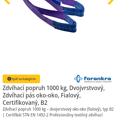
Gurtne, upínacie popruhy a pásy
Textilné úväzky, viazaky kombinované
Reťazové úväzky na mieru Certifikované
Zobraziť všetky kategórie
Späť na kategórie
Zdvíhací popruh 1000 kg, Dvojvrstvový,
Zdvíhací pás oko-oko, Fialový,
Certifikovaný, B2
Zdvíhací popruh 1000 kg – dvojvrstvový oko-oko (fialový), typ B2
| Certifikát STN EN 1492-2 Profesionálny textilný zdvíhací