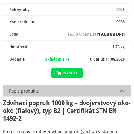
Rok výroby
2023
Kód produktu
9988
Cena
16,00 € bez DPH
19,68 € s DPH
Hmotnosť
1,75 kg
Dodanie
Skladom 1 ks
u Vás už 11.08.2026
Do košíka
Popis produktu
Zdvíhací popruh 1000 kg – dvojvrstvový oko-
oko (fialový), typ B2 | Certifikát STN EN
1492-2
Profesionálny textilný zdvíhací popruh (gurtňa) s okami na