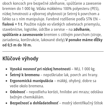
oboch koncoch pre bezpečné zdvíhanie, spúšťanie a zavesenie
bremien do 1 000 kg. Vďaka mäkkému 100% polyesteru (PES),
nízkej hmotnosti a výbornej ohybnosti je šetrný k povrchom a
ľahko sa s ním manipuluje. Farebné rozlíšenie podľa STN EN –
fialová = 1 t
. Použitie nájde vo všetkých odvetviach priemyslu,
stavebníctve, logistike, údržbe a servise – na
zdvíhanie,
spúšťanie a zavesovanie
bremien s citlivým povrchom (stroje,
zariadenia, konštrukcie, lakované diely).
V ponuke máme dĺžky
od 0,5 m do 10 m.
Kľúčové výhody
Vysoká nosnosť pri nízkej hmotnosti
– WLL 1 000 kg.
Šetrný k bremenu
– nepoškriabe lak, povrch ani hrany.
Ergonomická manipulácia
– mäkký, ohybný, dobre sa
vedie okolo bremena.
Odolnosť
– nepodlieha korózii, hnilobe ani mrazu; odoláva
bežným chemikáliám.
Bezpečnosť a dohľadateľnosť
– modrý identifikačný štítok